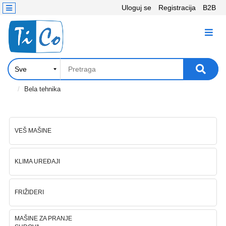
Uloguj se
Registracija
B2B
Kontakt
KATEGORIJE
Računari,
Komponente
Laptop
Bela tehnika
i
tablet
VEŠ MAŠINE
Televizori
i
projektori
KLIMA UREĐAJI
PC
periferije
FRIŽIDERI
Štampači,
MAŠINE ZA PRANJE
Skeneri,