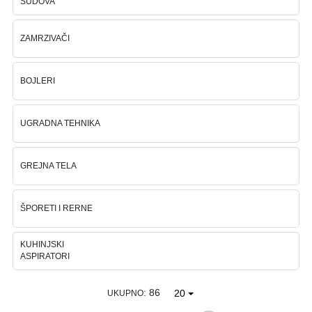
SUDOVA
Ploteri
ZAMRZIVAČI
Bela
tehnika
BOJLERI
Telefoni
i
UGRADNA TEHNIKA
oprema
Mrežna
GREJNA TELA
oprema
Gaming
ŠPORETI I RERNE
Fotoaparati
KUHINJSKI
i
ASPIRATORI
kamere
: 86
20
UKUPNO
Kućni