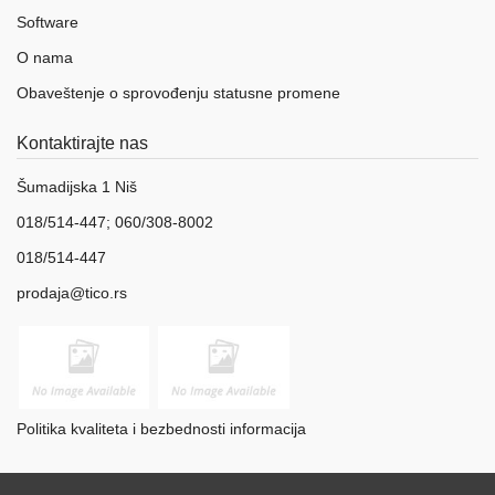
Software
O nama
Obaveštenje o sprovođenju statusne promene
Kontaktirajte nas
Šumadijska 1 Niš
018/514-447; 060/308-8002
018/514-447
prodaja@tico.rs
Politika kvaliteta i bezbednosti informacija