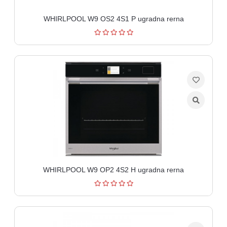
WHIRLPOOL W9 OS2 4S1 P ugradna rerna
WHIRLPOOL W9 OP2 4S2 H ugradna rerna