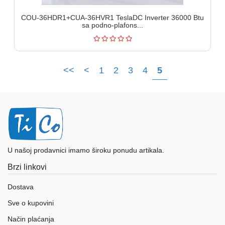
COU-36HDR1+CUA-36HVR1 TeslaDC Inverter 36000 Btu
sa podno-plafons...
<<
<
1
2
3
4
5
U našoj prodavnici imamo široku ponudu artikala.
Brzi linkovi
Dostava
Sve o kupovini
Način plaćanja