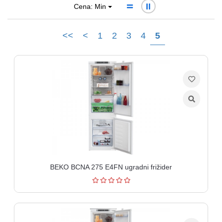
aparati
Cena: Min
Software
<<
<
1
2
3
4
5
Sve
kategorije
BEKO BCNA 275 E4FN ugradni frižider