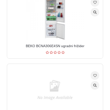
BEKO BCNA306E4SN ugradni frižider