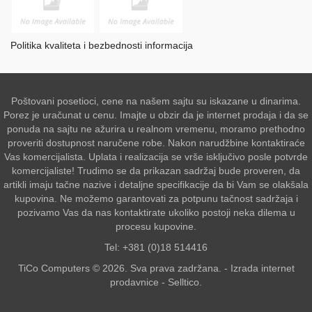
Politika kvaliteta i bezbednosti informacija
Poštovani posetioci, cene na našem sajtu su iskazane u dinarima.
Porez je uračunat u cenu. Imajte u obzir da je internet prodaja i da se
ponuda na sajtu ne ažurira u realnom vremenu, moramo prethodno
proveriti dostupnost naručene robe. Nakon narudžbine kontaktiraće
Vas komercijalista. Uplata i realizacija se vrše isključivo posle potvrde
komercijaliste! Trudimo se da prikazan sadržaj bude proveren, da
artikli imaju tačne nazive i detaljne specifikacije da bi Vam se olakšala
kupovina. Ne možemo garantovati za potpunu tačnost sadržaja i
pozivamo Vas da nas kontaktirate ukoliko postoji neka dilema u
procesu kupovine.
Tel: +381 (0)18 514416
TiCo Computers © 2026. Sva prava zadržana. -
Izrada internet
prodavnice
-
Selltico.