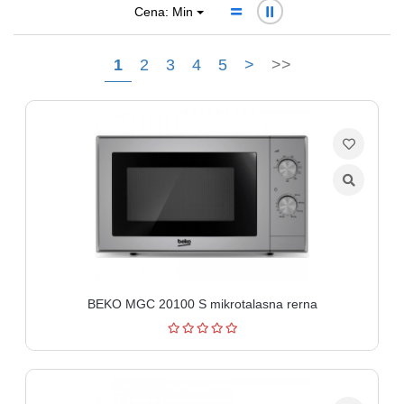
aparati
Cena: Min
Software
1
2
3
4
5
>
>>
Sve
kategorije
BEKO MGC 20100 S mikrotalasna rerna