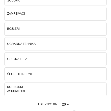
SUDOVA
Ploteri
ZAMRZIVAČI
Bela
tehnika
BOJLERI
Telefoni
i
UGRADNA TEHNIKA
oprema
Mrežna
GREJNA TELA
oprema
Gaming
ŠPORETI I RERNE
Fotoaparati
KUHINJSKI
i
ASPIRATORI
kamere
: 86
20
UKUPNO
Kućni