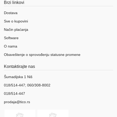
Brzi linkovi
Dostava
Sve o kupovini
Način plaćanja
Software
O nama
Obaveštenje o sprovođenju statusne promene
Kontaktirajte nas
Šumadijska 1 Niš
018/514-447; 060/308-8002
018/514-447
prodaja@tico.rs