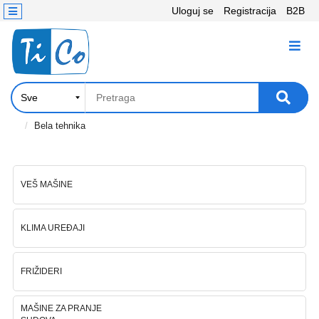
Uloguj se
Registracija
B2B
Kontakt
KATEGORIJE
Računari,
Komponente
Laptop
Bela tehnika
i
tablet
VEŠ MAŠINE
Televizori
i
projektori
KLIMA UREĐAJI
PC
periferije
FRIŽIDERI
Štampači,
MAŠINE ZA PRANJE
Skeneri,