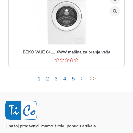
BEKO WUE 6411 XWW mašina za pranje veša
1
2
3
4
5
>
>>
U našoj prodavnici imamo široku ponudu artikala.