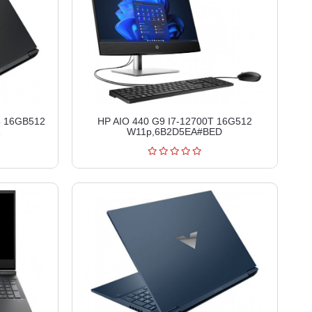
5 16GB512
HP AIO 440 G9 I7-12700T 16G512
W11p,6B2D5EA#BED