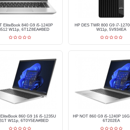
 EliteBook 840 G9 i5-1240P
HP DES TWR 800 G9 i7-127
512 W11p, 6T1Z8EA#BED
W11p, 5V934EA
EliteBook 860 G9 16 i5-1235U
HP NOT 860 G9 i5-1240P 16G
B1T W11p, 6T0Y5EA#BED
6T202EA