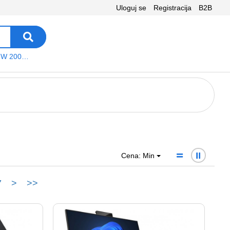
Uloguj se
Registracija
B2B
VEGA WS W 200 platno
Cena: Min
7
>
>>