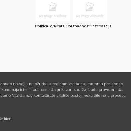
Politika kvaliteta i bezbednosti informacija
se ponuda na sajtu ne ažurira u realnom vremenu, moramo prethodno
de komercijaliste! Trudimo se da prikazan sadržaj bude proveren, da
zivamo Vas da nas kontaktirate ukoliko postoji neka dilema u procesu
elltico.