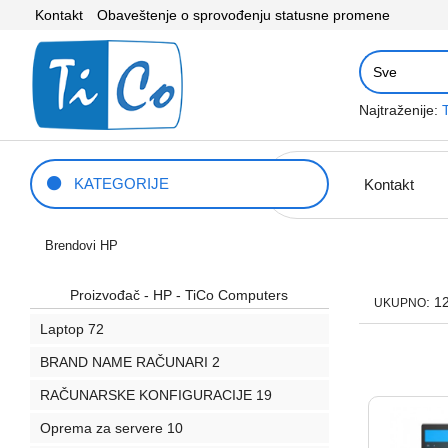
Kontakt
Obaveštenje o sprovođenju statusne promene
Najtraženije:
KATEGORIJE
Kontakt
Brendovi
HP
Proizvođač - HP - TiCo Computers
: 1
UKUPNO
Laptop
72
BRAND NAME RAČUNARI
2
RAČUNARSKE KONFIGURACIJE
19
Oprema za servere
10