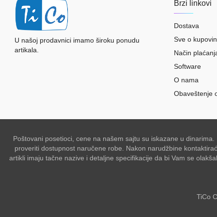
Brzi linkovi
Dostava
Sve o kupovin
U našoj prodavnici imamo široku ponudu
artikala.
Način plaćanj
Software
O nama
Obaveštenje 
Poštovani posetioci, cene na našem sajtu su iskazane u dinarima.
proveriti dostupnost naručene robe. Nakon narudžbine kontaktiraće 
artikli imaju tačne nazive i detaljne specifikacije da bi Vam se ol
TiCo C