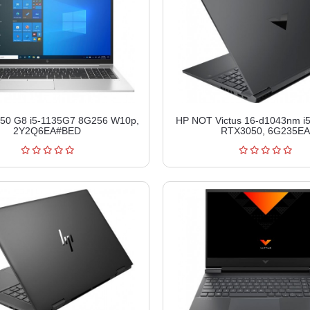
50 G8 i5-1135G7 8G256 W10p,
HP NOT Victus 16-d1043nm i
2Y2Q6EA#BED
RTX3050, 6G235EA