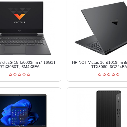
ictusG 15-fa0003nm i7 16G1T
HP NOT Victus 16-d1019nm i
RTX3050Ti, 6M4X8EA
RTX3060, 6G224EA