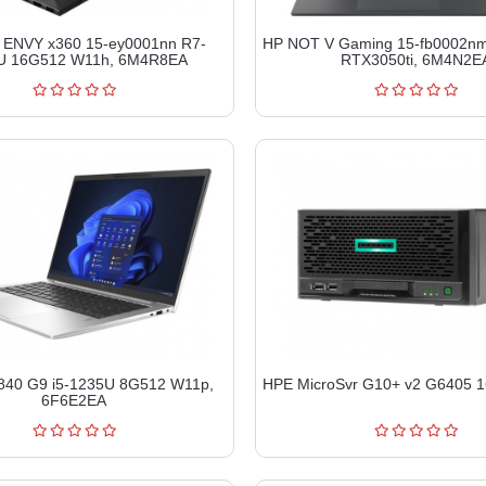
ENVY x360 15-ey0001nn R7-
HP NOT V Gaming 15-fb0002n
U 16G512 W11h, 6M4R8EA
RTX3050ti, 6M4N2E
840 G9 i5-1235U 8G512 W11p,
HPE MicroSvr G10+ v2 G6405 
6F6E2EA