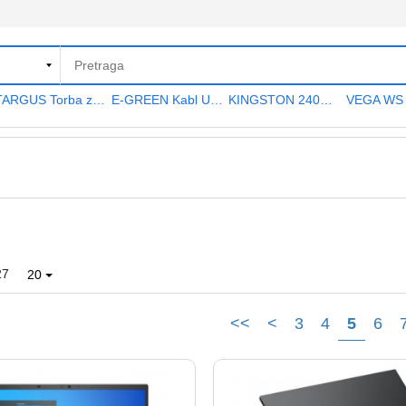
TARGUS Torba za notebook 15.6" TAR300
E-GREEN Kabl USB A - USB A MF (produžni) 5m crni
KINGSTON 240GB 2.5" SATA III SA400S37240G A400 series
27
20
<<
<
3
4
5
6