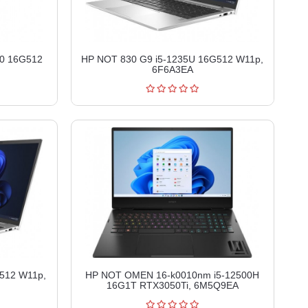
00 16G512
HP NOT 830 G9 i5-1235U 16G512 W11p,
6F6A3EA
512 W11p,
HP NOT OMEN 16-k0010nm i5-12500H
16G1T RTX3050Ti, 6M5Q9EA