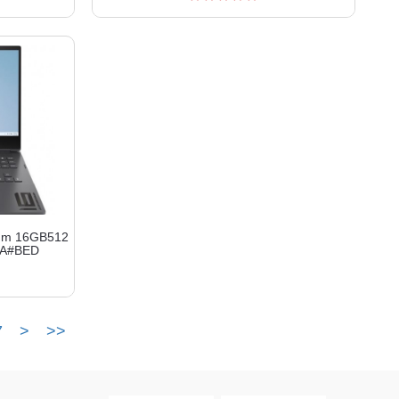
nm 16GB512
EA#BED
7
>
>>