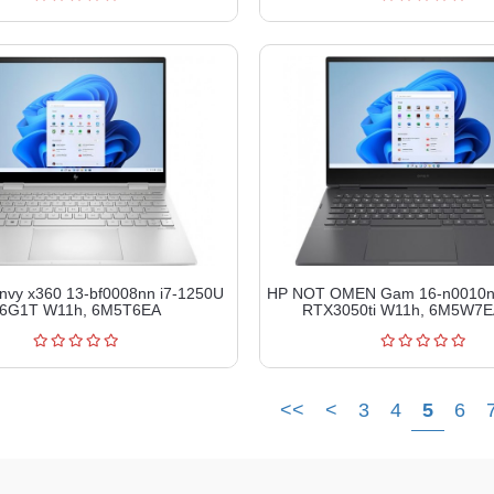
vy x360 13-bf0008nn i7-1250U
HP NOT OMEN Gam 16-n0010
6G1T W11h, 6M5T6EA
RTX3050ti W11h, 6M5W7
<<
<
3
4
5
6