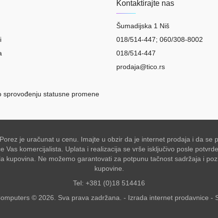
Kontaktirajte nas
Šumadijska 1 Niš
i
018/514-447; 060/308-8002
a
018/514-447
prodaja@tico.rs
o sprovođenju statusne promene
 Porez je uračunat u cenu. Imajte u obzir da je internet prodaja i da 
Vas komercijalista. Uplata i realizacija se vrše isključivo posle potvr
akšala kupovina. Ne možemo garantovati za potpunu tačnost sadržaja i po
kupovine.
Tel: +381 (0)18 514416
omputers © 2026. Sva prava zadržana. -
Izrada internet prodavnice
-
S