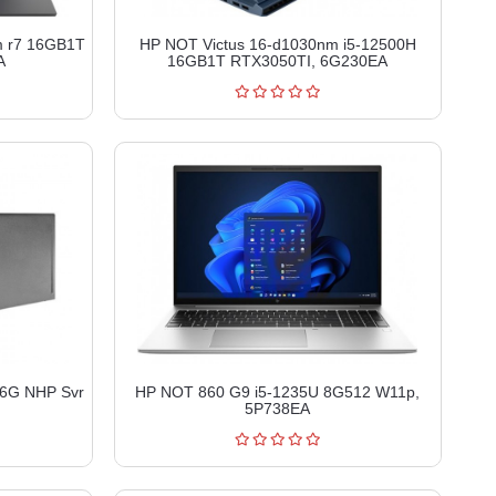
m r7 16GB1T
HP NOT Victus 16-d1030nm i5-12500H
A
16GB1T RTX3050TI, 6G230EA
16G NHP Svr
HP NOT 860 G9 i5-1235U 8G512 W11p,
5P738EA