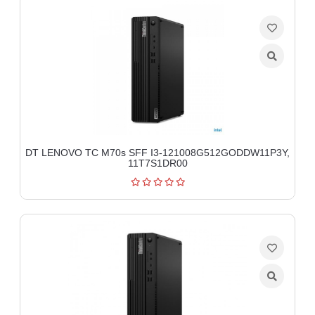
aparati
Software
Sve
kategorije
DT LENOVO TC M70s SFF I3-121008G512GODDW11P3Y,
11T7S1DR00