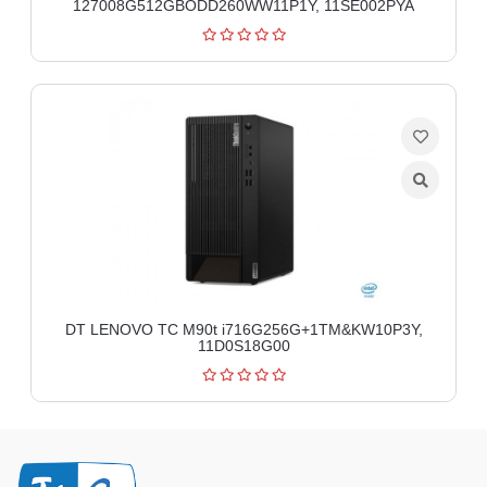
127008G512GBODD260WW11P1Y, 11SE002PYA
DT LENOVO TC M90t i716G256G+1TM&KW10P3Y,
11D0S18G00