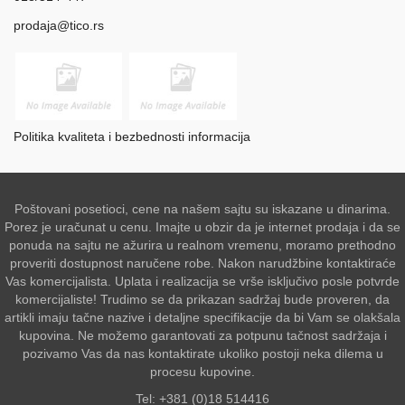
prodaja@tico.rs
Politika kvaliteta i bezbednosti informacija
Poštovani posetioci, cene na našem sajtu su iskazane u dinarima.
Porez je uračunat u cenu. Imajte u obzir da je internet prodaja i da se
ponuda na sajtu ne ažurira u realnom vremenu, moramo prethodno
proveriti dostupnost naručene robe. Nakon narudžbine kontaktiraće
Vas komercijalista. Uplata i realizacija se vrše isključivo posle potvrde
komercijaliste! Trudimo se da prikazan sadržaj bude proveren, da
artikli imaju tačne nazive i detaljne specifikacije da bi Vam se olakšala
kupovina. Ne možemo garantovati za potpunu tačnost sadržaja i
pozivamo Vas da nas kontaktirate ukoliko postoji neka dilema u
procesu kupovine.
Tel: +381 (0)18 514416