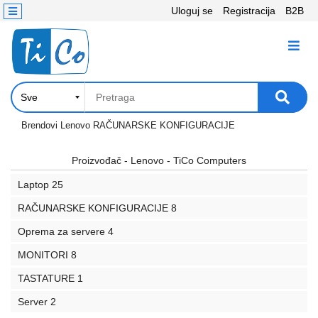
Uloguj se
Registracija
B2B
Kontakt
KATEGORIJE
Računari,
Komponente
Laptop
Brendovi
Lenovo
RAČUNARSKE KONFIGURACIJE
i
tablet
Proizvođač - Lenovo - TiCo Computers
Laptop
25
Televizori
i
RAČUNARSKE KONFIGURACIJE
8
projektori
Oprema za servere
4
PC
MONITORI
8
periferije
TASTATURE
1
Štampači,
Server
2
Skeneri,