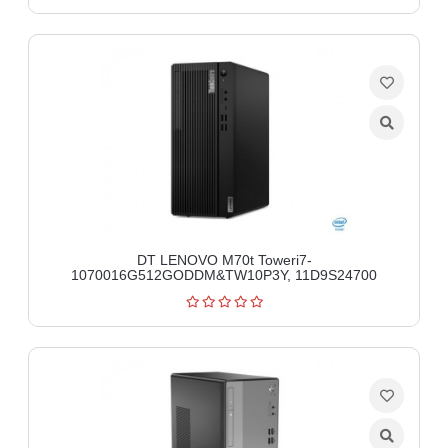
DT LENOVO M70t Toweri7-
1070016G512GODDM&TW10P3Y, 11D9S24700