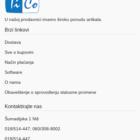
U našoj prodavnici imamo široku ponudu artikala.
Brzi linkovi
Dostava
Sve o kupovini
Način plaćanja
Software
O nama
Obaveštenje o sprovođenju statusne promene
Kontaktirajte nas
Šumadijska 1 Niš
018/514-447; 060/308-8002
018/514-447