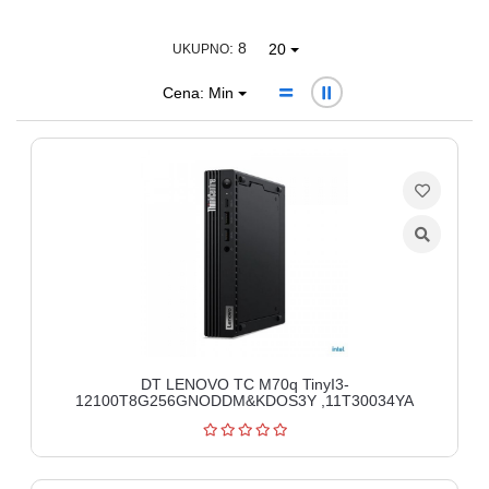
Ploteri
: 8
20
UKUPNO
Bela
Cena: Min
tehnika
Telefoni
i
oprema
Mrežna
oprema
Gaming
Fotoaparati
DT LENOVO TC M70q TinyI3-
i
12100T8G256GNODDM&KDOS3Y ,11T30034YA
kamere
Kućni