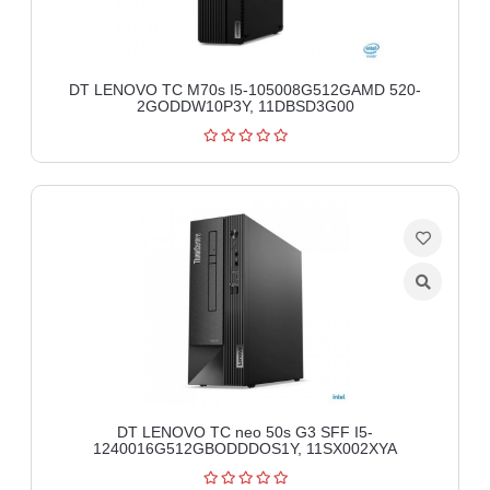
DT LENOVO TC M70s I5-105008G512GAMD 520-
2GODDW10P3Y, 11DBSD3G00
DT LENOVO TC neo 50s G3 SFF I5-
1240016G512GBODDDOS1Y, 11SX002XYA