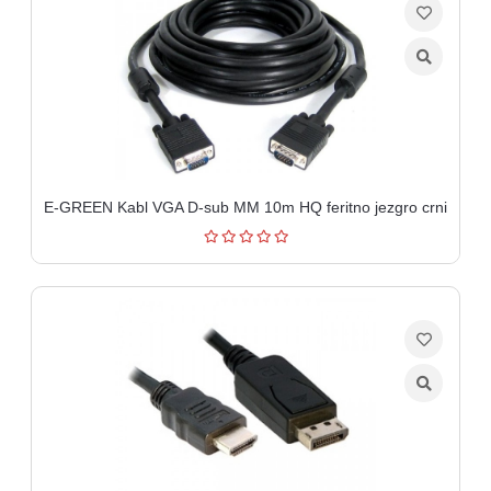
E-GREEN Kabl VGA D-sub MM 10m HQ feritno jezgro crni