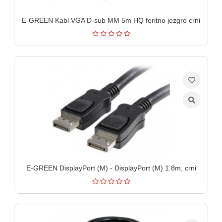
E-GREEN Kabl VGA D-sub MM 5m HQ feritno jezgro crni
E-GREEN DisplayPort (M) - DisplayPort (M) 1.8m, crni