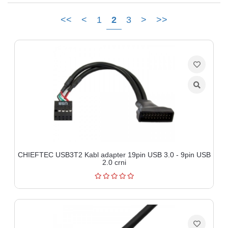
Ploteri
<<
<
1
2
3
>
>>
Bela
tehnika
Telefoni
i
oprema
Mrežna
oprema
Gaming
CHIEFTEC USB3T2 Kabl adapter 19pin USB 3.0 - 9pin USB
2.0 crni
Fotoaparati
i
kamere
Kućni