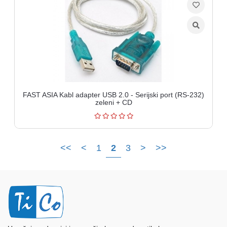
FAST ASIA Kabl adapter USB 2.0 - Serijski port (RS-232)
zeleni + CD
<<
<
1
2
3
>
>>