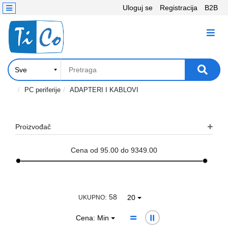
Uloguj se
Registracija
B2B
Kontakt
KATEGORIJE
Računari,
Komponente
Laptop
PC periferije
ADAPTERI I KABLOVI
i
tablet
Proizvođač
Televizori
i
Cena od 95.00 do 9349.00
projektori
PC
periferije
: 58
20
UKUPNO
Štampači,
Cena: Min
Skeneri,