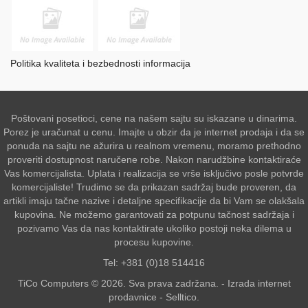
Politika kvaliteta i bezbednosti informacija
Poštovani posetioci, cene na našem sajtu su iskazane u dinarima.
Porez je uračunat u cenu. Imajte u obzir da je internet prodaja i da se
ponuda na sajtu ne ažurira u realnom vremenu, moramo prethodno
proveriti dostupnost naručene robe. Nakon narudžbine kontaktiraće
Vas komercijalista. Uplata i realizacija se vrše isključivo posle potvrde
komercijaliste! Trudimo se da prikazan sadržaj bude proveren, da
artikli imaju tačne nazive i detaljne specifikacije da bi Vam se olakšala
kupovina. Ne možemo garantovati za potpunu tačnost sadržaja i
pozivamo Vas da nas kontaktirate ukoliko postoji neka dilema u
procesu kupovine.
Tel: +381 (0)18 514416
TiCo Computers © 2026. Sva prava zadržana. -
Izrada internet
prodavnice
-
Selltico.