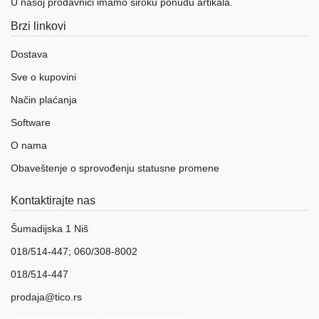
U našoj prodavnici imamo široku ponudu artikala.
Brzi linkovi
Dostava
Sve o kupovini
Način plaćanja
Software
O nama
Obaveštenje o sprovođenju statusne promene
Kontaktirajte nas
Šumadijska 1 Niš
018/514-447; 060/308-8002
018/514-447
prodaja@tico.rs