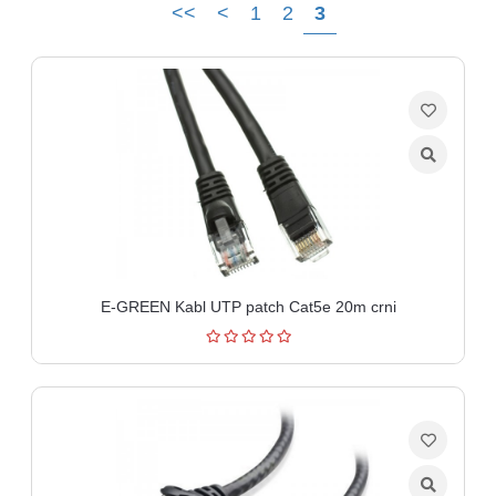
<<
<
1
2
3
Ploteri
Bela
tehnika
Telefoni
i
oprema
Mrežna
oprema
E-GREEN Kabl UTP patch Cat5e 20m crni
Gaming
Fotoaparati
i
kamere
Kućni