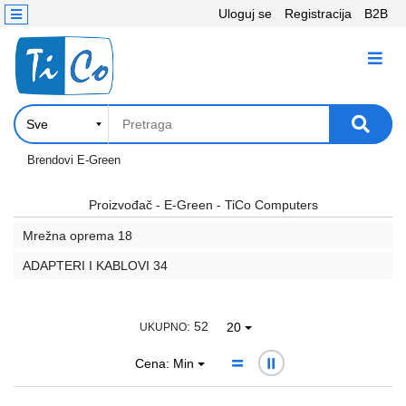
Uloguj se
Registracija
B2B
Kontakt
KATEGORIJE
Računari,
Komponente
Laptop
Brendovi
E-Green
i
tablet
Proizvođač - E-Green - TiCo Computers
Mrežna oprema
18
Televizori
i
ADAPTERI I KABLOVI
34
projektori
PC
: 52
20
UKUPNO
periferije
Cena: Min
Štampači,
Skeneri,