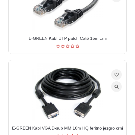
aparati
Software
Sve
kategorije
E-GREEN Kabl UTP patch Cat6 15m crni
E-GREEN Kabl VGA D-sub MM 10m HQ feritno jezgro crni