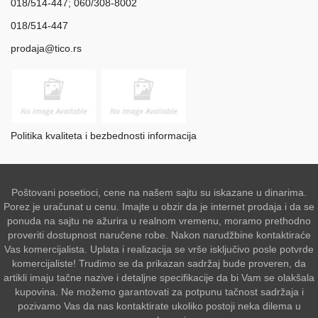
018/514-447; 060/308-8002
018/514-447
prodaja@tico.rs
Politika kvaliteta i bezbednosti informacija
Poštovani posetioci, cene na našem sajtu su iskazane u dinarima.
Porez je uračunat u cenu. Imajte u obzir da je internet prodaja i da se
ponuda na sajtu ne ažurira u realnom vremenu, moramo prethodno
proveriti dostupnost naručene robe. Nakon narudžbine kontaktiraće
Vas komercijalista. Uplata i realizacija se vrše isključivo posle potvrde
komercijaliste! Trudimo se da prikazan sadržaj bude proveren, da
artikli imaju tačne nazive i detaljne specifikacije da bi Vam se olakšala
kupovina. Ne možemo garantovati za potpunu tačnost sadržaja i
pozivamo Vas da nas kontaktirate ukoliko postoji neka dilema u