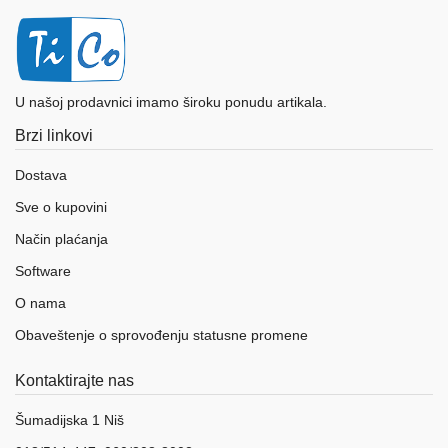
U našoj prodavnici imamo široku ponudu artikala.
Brzi linkovi
Dostava
Sve o kupovini
Način plaćanja
Software
O nama
Obaveštenje o sprovođenju statusne promene
Kontaktirajte nas
Šumadijska 1 Niš