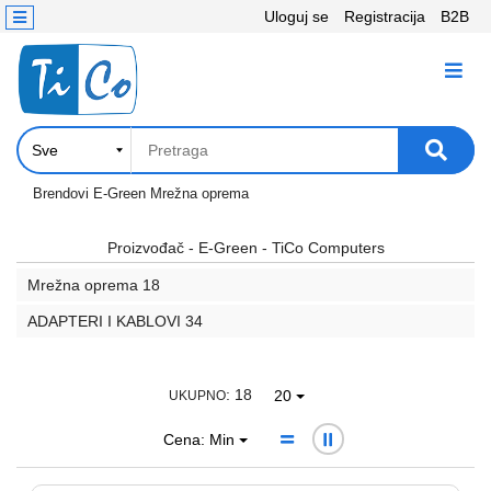
Uloguj se
Registracija
B2B
Kontakt
KATEGORIJE
Računari,
Komponente
Laptop
Brendovi
E-Green
Mrežna oprema
i
tablet
Proizvođač - E-Green - TiCo Computers
Mrežna oprema
18
Televizori
i
ADAPTERI I KABLOVI
34
projektori
PC
: 18
20
UKUPNO
periferije
Cena: Min
Štampači,
Skeneri,