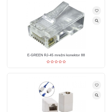
Ploteri
Bela
tehnika
Telefoni
i
oprema
E-GREEN RJ-45 mrežni konektor 88
Mrežna
oprema
Gaming
Fotoaparati
i
kamere
Kućni