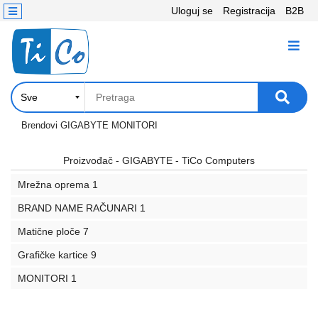
Uloguj se
Registracija
B2B
Kontakt
KATEGORIJE
Računari,
Komponente
Laptop
Brendovi
GIGABYTE
MONITORI
i
tablet
Proizvođač - GIGABYTE - TiCo Computers
Mrežna oprema
1
Televizori
i
BRAND NAME RAČUNARI
1
projektori
Matične ploče
7
PC
Grafičke kartice
9
periferije
MONITORI
1
Štampači,
Skeneri,