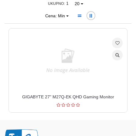
: 1
20
UKUPNO
Ploteri
Cena: Min
Bela
tehnika
Telefoni
i
oprema
Mrežna
oprema
Gaming
GIGABYTE 27" M27Q-EK QHD Gaming Monitor
Fotoaparati
i
kamere
Kućni