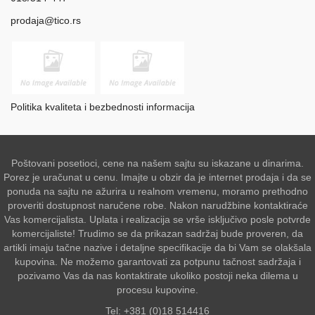
prodaja@tico.rs
Politika kvaliteta i bezbednosti informacija
Poštovani posetioci, cene na našem sajtu su iskazane u dinarima.
Porez je uračunat u cenu. Imajte u obzir da je internet prodaja i da se
ponuda na sajtu ne ažurira u realnom vremenu, moramo prethodno
proveriti dostupnost naručene robe. Nakon narudžbine kontaktiraće
Vas komercijalista. Uplata i realizacija se vrše isključivo posle potvrde
komercijaliste! Trudimo se da prikazan sadržaj bude proveren, da
artikli imaju tačne nazive i detaljne specifikacije da bi Vam se olakšala
kupovina. Ne možemo garantovati za potpunu tačnost sadržaja i
pozivamo Vas da nas kontaktirate ukoliko postoji neka dilema u
procesu kupovine.
Tel: +381 (0)18 514416