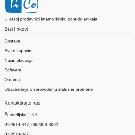
aparati
Software
U našoj prodavnici imamo široku ponudu artikala.
Sve
Brzi linkovi
kategorije
Dostava
Sve o kupovini
Način plaćanja
Software
O nama
Obaveštenje o sprovođenju statusne promene
Kontaktirajte nas
Šumadijska 1 Niš
018/514-447; 060/308-8002
018/514-447