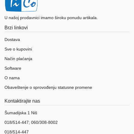
U našoj prodavnici imamo široku ponudu artikala.
Brzi linkovi
Dostava
Sve o kupovini
Način plaćanja
Software
O nama
Obaveštenje o sprovođenju statusne promene
Kontaktirajte nas
Šumadijska 1 Niš
018/514-447; 060/308-8002
018/514-447