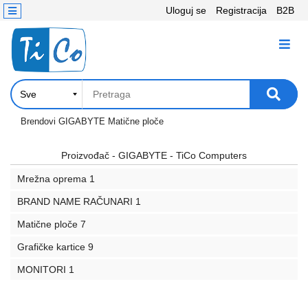
Uloguj se
Registracija
B2B
Kontakt
KATEGORIJE
Računari,
Komponente
Laptop
Brendovi
GIGABYTE
Matične ploče
i
tablet
Proizvođač - GIGABYTE - TiCo Computers
Mrežna oprema
1
Televizori
i
BRAND NAME RAČUNARI
1
projektori
Matične ploče
7
PC
Grafičke kartice
9
periferije
MONITORI
1
Štampači,
Skeneri,