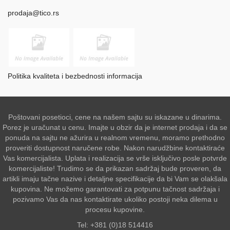
prodaja@tico.rs
Politika kvaliteta i bezbednosti informacija
Poštovani posetioci, cene na našem sajtu su iskazane u dinarima.
Porez je uračunat u cenu. Imajte u obzir da je internet prodaja i da se
ponuda na sajtu ne ažurira u realnom vremenu, moramo prethodno
proveriti dostupnost naručene robe. Nakon narudžbine kontaktiraće
Vas komercijalista. Uplata i realizacija se vrše isključivo posle potvrde
komercijaliste! Trudimo se da prikazan sadržaj bude proveren, da
artikli imaju tačne nazive i detaljne specifikacije da bi Vam se olakšala
kupovina. Ne možemo garantovati za potpunu tačnost sadržaja i
pozivamo Vas da nas kontaktirate ukoliko postoji neka dilema u
procesu kupovine.
Tel: +381 (0)18 514416