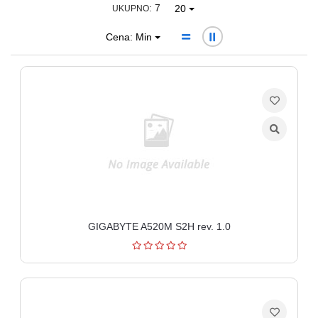
: 7
20
UKUPNO
Ploteri
Cena: Min
Bela
tehnika
Telefoni
i
oprema
Mrežna
oprema
Gaming
GIGABYTE A520M S2H rev. 1.0
Fotoaparati
i
kamere
Kućni