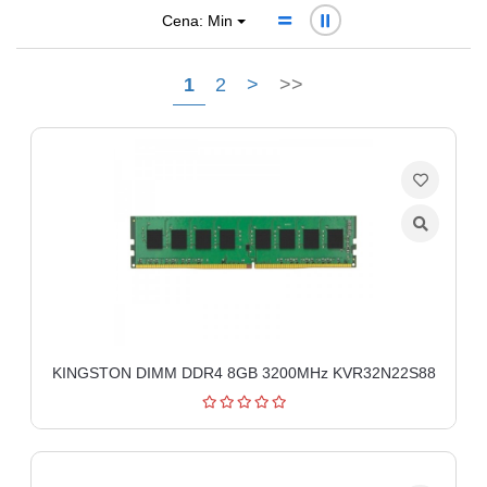
Cena: Min
Ploteri
Bela
1
2
>
>>
tehnika
Telefoni
i
oprema
Mrežna
oprema
Gaming
Fotoaparati
KINGSTON DIMM DDR4 8GB 3200MHz KVR32N22S88
i
kamere
Kućni