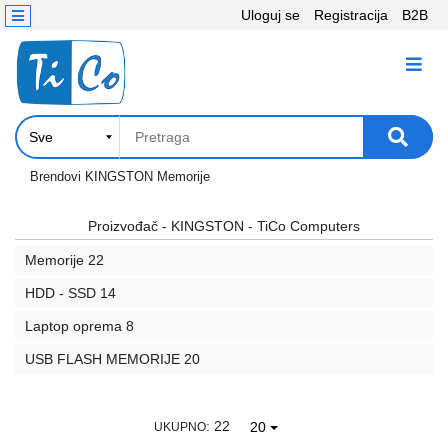
Uloguj se
Registracija
B2B
Kontakt
KATEGORIJE
Računari,
Komponente
Laptop
Brendovi
KINGSTON
Memorije
i
tablet
Proizvođač - KINGSTON - TiCo Computers
Memorije
22
Televizori
i
HDD - SSD
14
projektori
Laptop oprema
8
PC
USB FLASH MEMORIJE
20
periferije
Štampači,
: 22
20
UKUPNO
Skeneri,