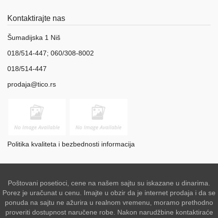
Kontaktirajte nas
Šumadijska 1 Niš
018/514-447; 060/308-8002
018/514-447
prodaja@tico.rs
Politika kvaliteta i bezbednosti informacija
Poštovani posetioci, cene na našem sajtu su iskazane u dinarima.
Porez je uračunat u cenu. Imajte u obzir da je internet prodaja i da se
ponuda na sajtu ne ažurira u realnom vremenu, moramo prethodno
proveriti dostupnost naručene robe. Nakon narudžbine kontaktiraće