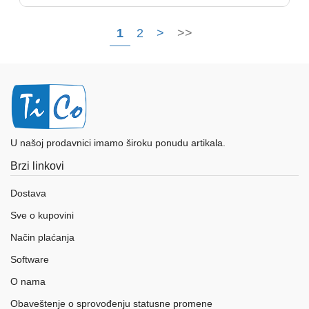
1
2
>
>>
U našoj prodavnici imamo široku ponudu artikala.
Brzi linkovi
Dostava
Sve o kupovini
Način plaćanja
Software
O nama
Obaveštenje o sprovođenju statusne promene