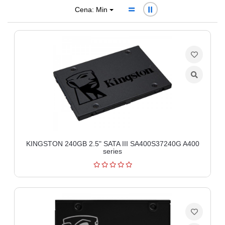
Cena: Min
Ploteri
Bela
tehnika
Telefoni
i
oprema
Mrežna
oprema
KINGSTON 240GB 2.5" SATA III SA400S37240G A400
Gaming
series
Fotoaparati
i
kamere
Kućni