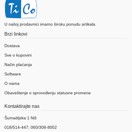
U našoj prodavnici imamo široku ponudu artikala.
Brzi linkovi
Dostava
Sve o kupovini
Način plaćanja
Software
O nama
Obaveštenje o sprovođenju statusne promene
Kontaktirajte nas
Šumadijska 1 Niš
018/514-447; 060/308-8002