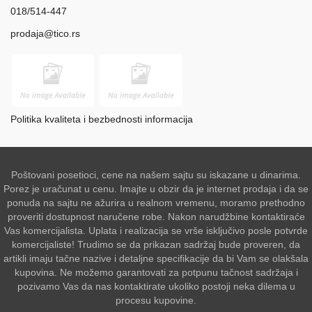
018/514-447
prodaja@tico.rs
Politika kvaliteta i bezbednosti informacija
Poštovani posetioci, cene na našem sajtu su iskazane u dinarima.
Porez je uračunat u cenu. Imajte u obzir da je internet prodaja i da se
ponuda na sajtu ne ažurira u realnom vremenu, moramo prethodno
proveriti dostupnost naručene robe. Nakon narudžbine kontaktiraće
Vas komercijalista. Uplata i realizacija se vrše isključivo posle potvrde
komercijaliste! Trudimo se da prikazan sadržaj bude proveren, da
artikli imaju tačne nazive i detaljne specifikacije da bi Vam se olakšala
kupovina. Ne možemo garantovati za potpunu tačnost sadržaja i
pozivamo Vas da nas kontaktirate ukoliko postoji neka dilema u
procesu kupovine.