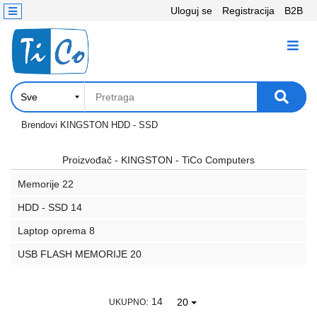
Uloguj se
Registracija
B2B
Kontakt
KATEGORIJE
Računari,
Komponente
Laptop
Brendovi
KINGSTON
HDD - SSD
i
tablet
Proizvođač - KINGSTON - TiCo Computers
Memorije
22
Televizori
i
HDD - SSD
14
projektori
Laptop oprema
8
PC
USB FLASH MEMORIJE
20
periferije
Štampači,
: 14
20
UKUPNO
Skeneri,