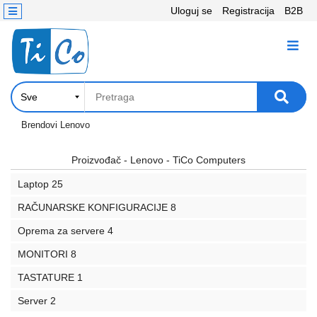
Uloguj se
Registracija
B2B
Kontakt
KATEGORIJE
Računari,
Komponente
Laptop
Brendovi
Lenovo
i
tablet
Proizvođač - Lenovo - TiCo Computers
Laptop
25
Televizori
i
RAČUNARSKE KONFIGURACIJE
8
projektori
Oprema za servere
4
PC
MONITORI
8
periferije
TASTATURE
1
Štampači,
Server
2
Skeneri,