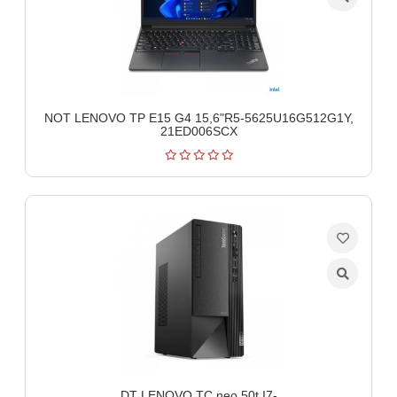
NOT LENOVO TP E15 G4 15,6"R5-5625U16G512G1Y,
21ED006SCX
DT LENOVO TC neo 50t I7-