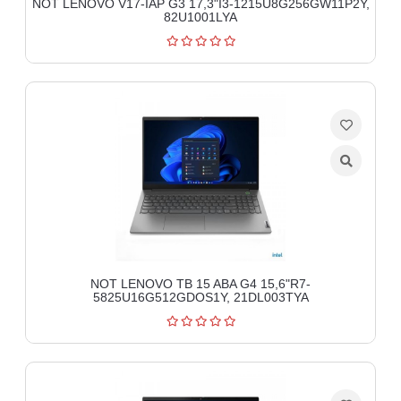
NOT LENOVO V17-IAP G3 17,3"I3-1215U8G256GW11P2Y,
82U1001LYA
NOT LENOVO TB 15 ABA G4 15,6"R7-
5825U16G512GDOS1Y, 21DL003TYA