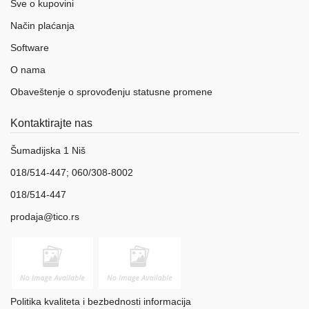
Sve o kupovini
Način plaćanja
Software
O nama
Obaveštenje o sprovođenju statusne promene
Kontaktirajte nas
Šumadijska 1 Niš
018/514-447; 060/308-8002
018/514-447
prodaja@tico.rs
Politika kvaliteta i bezbednosti informacija