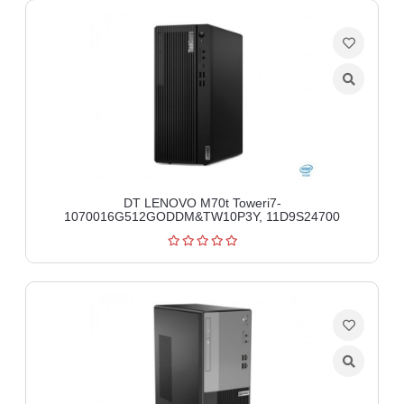
DT LENOVO M70t Toweri7-
1070016G512GODDM&TW10P3Y, 11D9S24700