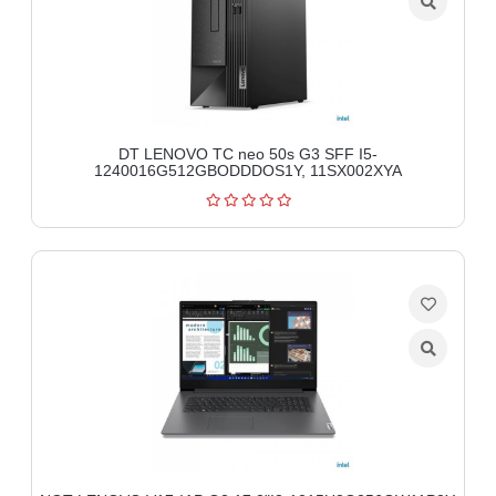
DT LENOVO TC neo 50s G3 SFF I5-
1240016G512GBODDDOS1Y, 11SX002XYA