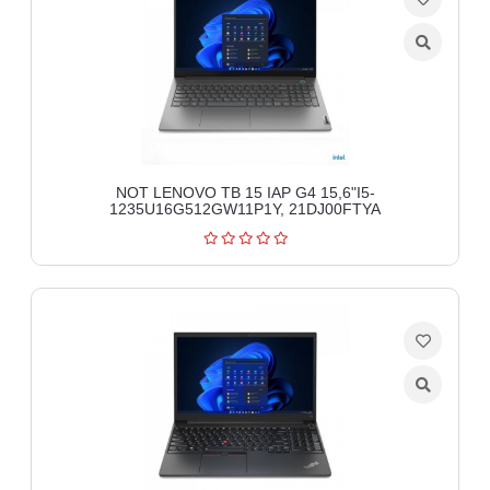
NOT LENOVO TB 15 IAP G4 15,6"I5-
1235U16G512GW11P1Y, 21DJ00FTYA