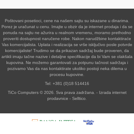
Poštovani posetioci, cene na našem sajtu su iskazane u dinarima.
Porez je uračunat u cenu. Imajte u obzir da je internet prodaja i da se
ponuda na sajtu ne ažurira u realnom vremenu, moramo prethodno
proveriti dostupnost naručene robe. Nakon narudžbine kontaktiraće
Vas komercijalista. Uplata i realizacija se vrše isključivo posle potvrde
komercijaliste! Trudimo se da prikazan sadržaj bude proveren, da
artikli imaju tačne nazive i detaljne specifikacije da bi Vam se olakšala
kupovina. Ne možemo garantovati za potpunu tačnost sadržaja i
pozivamo Vas da nas kontaktirate ukoliko postoji neka dilema u
procesu kupovine.
Tel: +381 (0)18 514416
TiCo Computers © 2026. Sva prava zadržana. -
Izrada internet
prodavnice
-
Selltico.