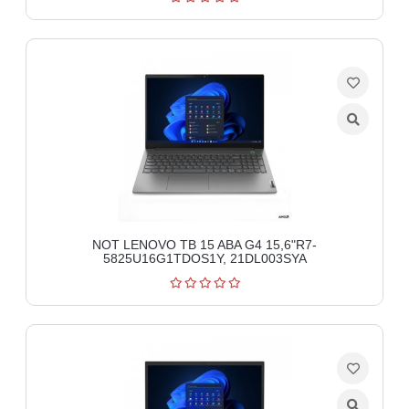
NOT LENOVO TB 15 ABA G4 15,6"R7-
5825U16G1TDOS1Y, 21DL003SYA