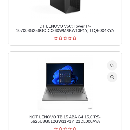
DT LENOVO V50t Tower I7-
107008G256GODD260WM&KW10P1Y, 11QE004KYA
NOT LENOVO TB 15 ABA G4 15,6"R5-
5625U8G512GW11P1Y, 21DL000AYA