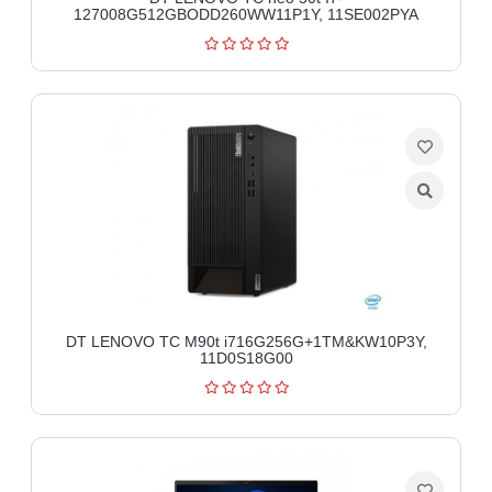
127008G512GBODD260WW11P1Y, 11SE002PYA
DT LENOVO TC M90t i716G256G+1TM&KW10P3Y,
11D0S18G00