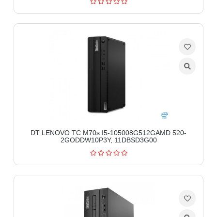
aparati
Software
Sve
kategorije
DT LENOVO TC M70s I5-105008G512GAMD 520-
2GODDW10P3Y, 11DBSD3G00