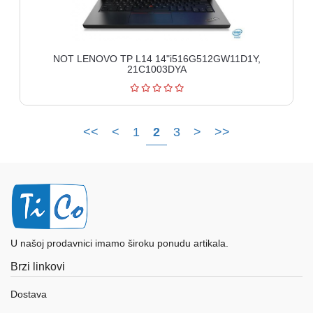
NOT LENOVO TP L14 14"i516G512GW11D1Y,
21C1003DYA
<<
<
1
2
3
>
>>
U našoj prodavnici imamo široku ponudu artikala.
Brzi linkovi
Dostava