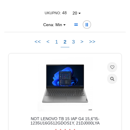
Ploteri
: 48
20
UKUPNO
Bela
Cena: Min
tehnika
Telefoni
<<
<
1
2
3
>
>>
i
oprema
Mrežna
oprema
Gaming
Fotoaparati
i
kamere
NOT LENOVO TB 15 IAP G4 15,6"I5-
1235U16G512GDOS1Y, 21DJ000LYA
Kućni