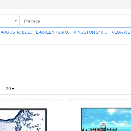
TARGUS Torba za notebook 15.6" TAR300
E-GREEN Kabl USB A - USB A MF (produžni) 5m crni
KINGSTON 240GB 2.5" SATA III SA400S37240G A400 series
1
20