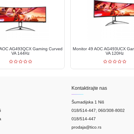
9 AOC AG493QCX Gaming Curved
Monitor 49 AOC AG493UCX Ga
VA 144Hz
VA 120Hz
Kontaktirajte nas
Šumadijska 1 Niš
i
018/514-447; 060/308-8002
a
018/514-447
prodaja@tico.rs