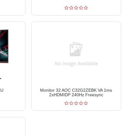
2U
Monitor 32 AOC C32G2ZEBK VA 1ms
2xHDMIDP 240Hz Freesync