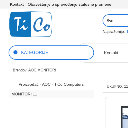
Kontakt
Obaveštenje o sprovođenju statusne promene
Najtraženije:
KATEGORIJE
Kontakt
Brendovi
AOC
MONITORI
Proizvođač - AOC - TiCo Computers
: 1
UKUPNO
MONITORI
11