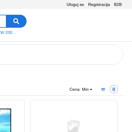
Uloguj se
Registracija
B2B
VEGA WS W 200 platno
Cena: Min