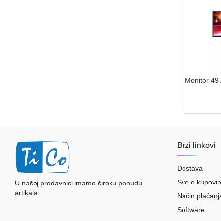
Monitor 4
Brzi linkovi
Dostava
Sve o kupovin
U našoj prodavnici imamo široku ponudu
artikala.
Način plaćanj
Software