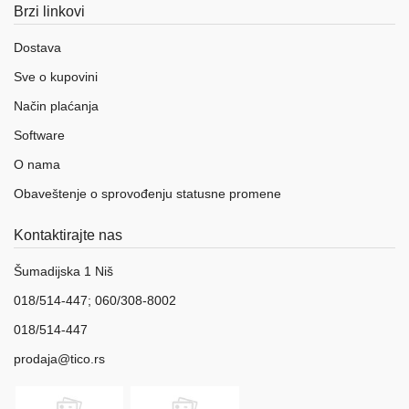
Brzi linkovi
Dostava
Sve o kupovini
Način plaćanja
Software
O nama
Obaveštenje o sprovođenju statusne promene
Kontaktirajte nas
Šumadijska 1 Niš
018/514-447; 060/308-8002
018/514-447
prodaja@tico.rs