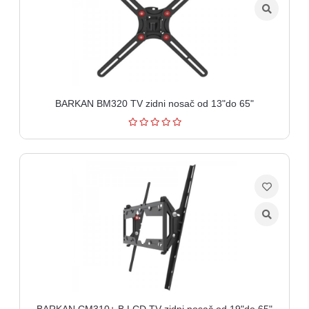
BARKAN BM320 TV zidni nosač od 13"do 65"
BARKAN CM310+.B LCD TV zidni nosač od 19"do 65"