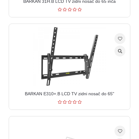
BARKAN 31H.B LCD TV zidni nosač do 65 inča
BARKAN E310+.B LCD TV zidni nosač do 65"