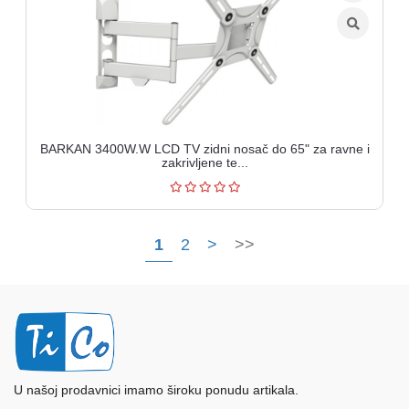
BARKAN 3400W.W LCD TV zidni nosač do 65" za ravne i
zakrivljene te...
1
2
>
>>
U našoj prodavnici imamo široku ponudu artikala.