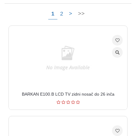
Ploteri
1
2
>
>>
Bela
tehnika
Telefoni
i
oprema
Mrežna
oprema
Gaming
BARKAN E100.B LCD TV zidni nosač do 26 inča
Fotoaparati
i
kamere
Kućni