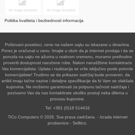
Politika kvaliteta i bezbednosti informacija
Poštovani posetioci, cene na našem sajtu su iskazane u dinarima.
Porez je uračunat u cenu. Imajte u obzir da je internet prodaja i da se
ponuda na sajtu ne ažurira u realnom vremenu, moramo prethodno
proveriti dostupnost naručene robe. Nakon narudžbine kontaktiraće
Vas komercijalista. Uplata i realizacija se vrše isključivo posle potvrde
komercijaliste! Trudimo se da prikazan sadržaj bude proveren, da
artikli imaju tačne nazive i detaljne specifikacije da bi Vam se olakšala
kupovina. Ne možemo garantovati za potpunu tačnost sadržaja i
pozivamo Vas da nas kontaktirate ukoliko postoji neka dilema u
procesu kupovine.
Tel: +381 (0)18 514416
TiCo Computers © 2026. Sva prava zadržana. -
Izrada internet
prodavnice
-
Selltico.