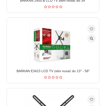
BARKAN 2400.B LCD TV zidni nosač do 39"
BARKAN E3423 LCD TV zidni nosač do 13" - 58"