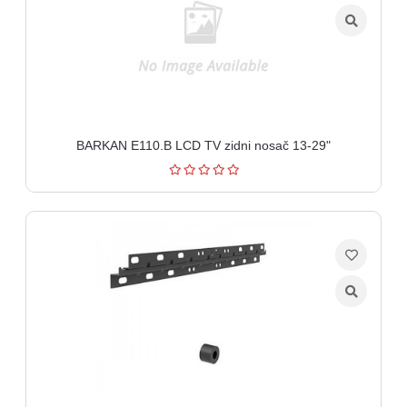
aparati
Software
Sve
kategorije
BARKAN E110.B LCD TV zidni nosač 13-29"