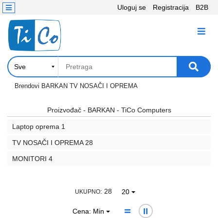
Uloguj se
Registracija
B2B
Kontakt
KATEGORIJE
Računari,
Komponente
Laptop
Brendovi
BARKAN
TV NOSAČI I OPREMA
i
tablet
Proizvođač - BARKAN - TiCo Computers
Laptop oprema
1
Televizori
i
TV NOSAČI I OPREMA
28
projektori
MONITORI
4
PC
periferije
: 28
20
UKUPNO
Štampači,
Cena: Min
Skeneri,